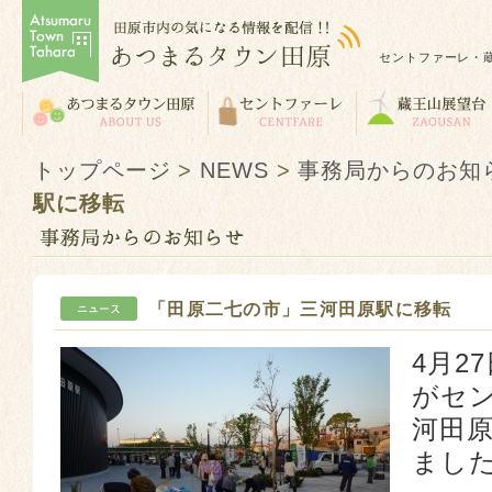
セントファーレ・
トップページ
>
NEWS
>
事務局からのお知
駅に移転
「田原二七の市」三河田原駅に移転
4月2
がセ
河田
まし