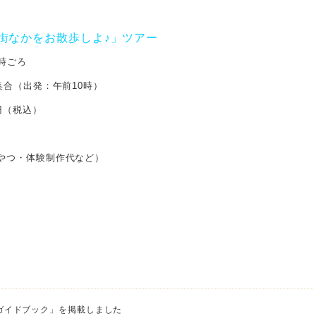
街なかをお散歩しよ♪」ツアー
2時ごろ
集合（出発：午前10時）
円（税込）
）
やつ・体験制作代など）
ガイドブック」を掲載しました