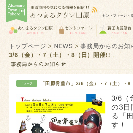
セントファーレ・
トップページ
>
NEWS
>
事務局からのお知
3/6（金）・7（土）・8（日）開催!!
「田原骨董市」3/6（金）・7（土）・8
3/6
の3
る「
す！