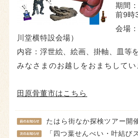
期間：
前9時
会場：
川堂横特設会場）
内容：浮世絵、絵画、掛軸、皿等
みなさまのお越しをおまちしてい
田原骨董市はこちら
たはら街なか探検ツアー開
「四つ葉せんべい・叶結び