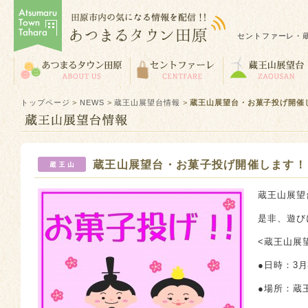
セントファーレ・
トップページ
>
NEWS
>
蔵王山展望台情報
>
蔵王山展望台・お菓子投げ開催
蔵王山展望台・お菓子投げ開催します！
蔵王山展望
是非、遊び
<蔵王山展
●日時：3月
●場所：蔵